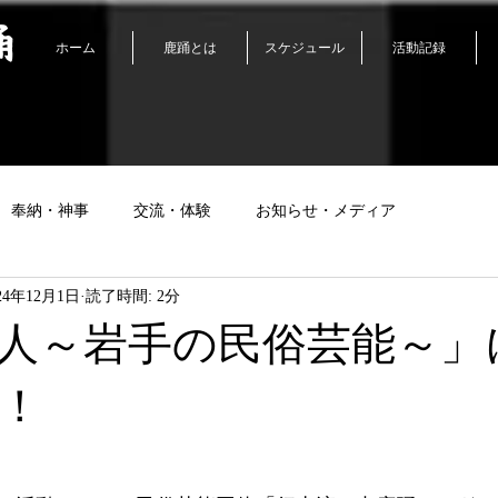
踊
ホーム
鹿踊とは
スケジュール
活動記録
奉納・神事
交流・体験
お知らせ・メディア
24年12月1日
読了時間: 2分
人～岩手の民俗芸能～」
！