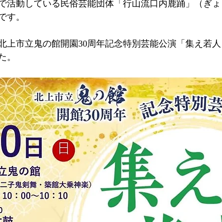
で活動している民俗芸能団体「行山流口内鹿踊」（ぎょ
です。
北上市立鬼の館開園30周年記念特別芸能公演「集え若
た。