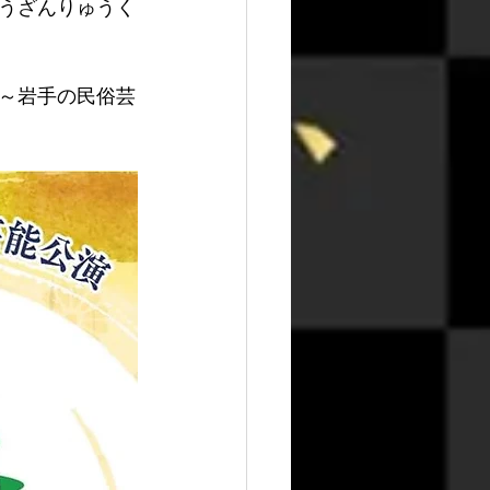
うざんりゅうく
人～岩手の民俗芸