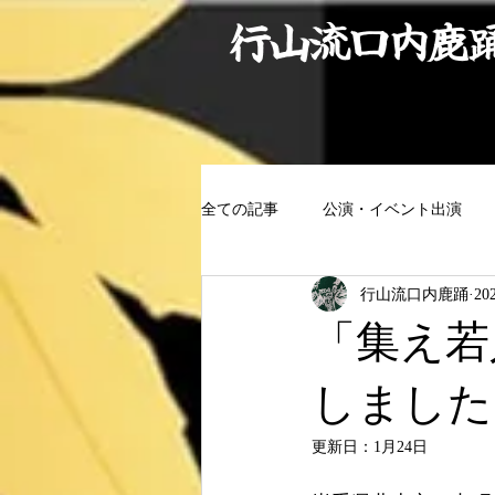
行山流口内鹿
全ての記事
公演・イベント出演
行山流口内鹿踊
20
「集え若
しました
更新日：
1月24日