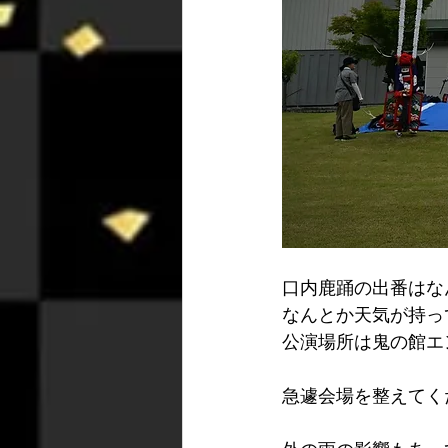
口内鹿踊の出番はな
なんとか天気が持っ
公演場所は鬼の館エ
急遽会場を整えてく