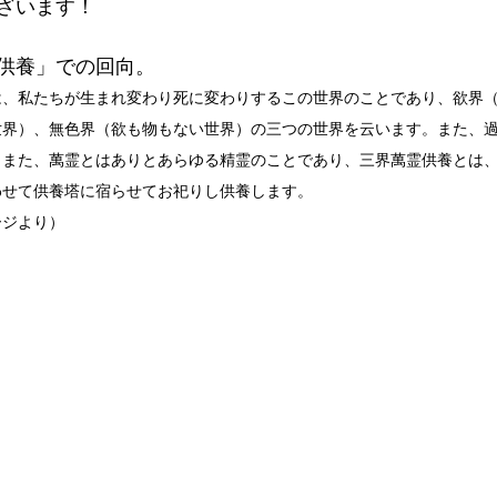
ざいます！
供養」での回向。
は、私たちが生まれ変わり死に変わりするこの世界のことであり、欲界
世界）、無色界（欲も物もない世界）の三つの世界を云います。また、
　また、萬霊とはありとあらゆる精霊のことであり、三界萬霊供養とは
わせて供養塔に宿らせてお祀りし供養します。
ージより）