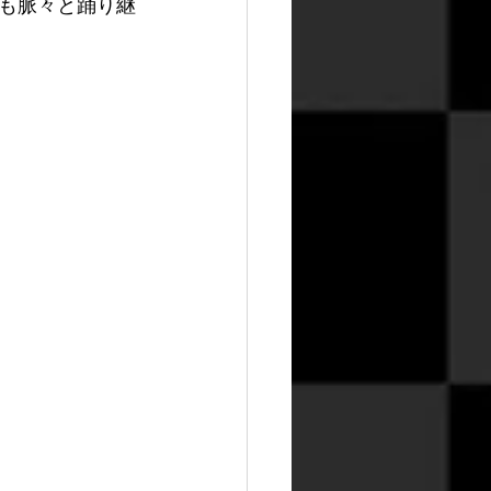
も脈々と踊り継