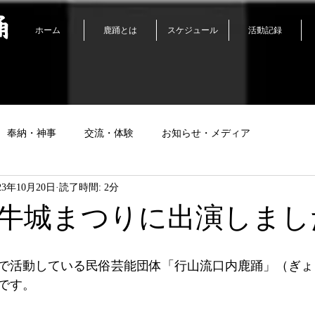
踊
ホーム
鹿踊とは
スケジュール
活動記録
奉納・神事
交流・体験
お知らせ・メディア
23年10月20日
読了時間: 2分
浮牛城まつりに出演しまし
で活動している民俗芸能団体「行山流口内鹿踊」（ぎょ
です。