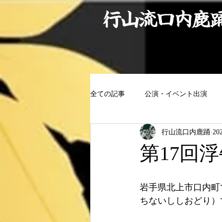
行山流口内鹿
全ての記事
公演・イベント出演
行山流口内鹿踊
20
第17回
岩手県北上市口内町
ちないししおどり）