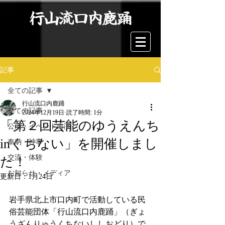
行山流口内鹿踊
記事
全ての記事
行山流口内鹿踊
全ての記事
2024年12月19日
読了時間: 1分
「第２回芸能のゆうえんち
公演・イベント出演
inくちない」を開催しまし
奉納・神事
交流・体験
た！
お知らせ・メディア
更新日：
1月24日
岩手県北上市口内町で活動している民
俗芸能団体「行山流口内鹿踊」（ぎょ
うざんりゅうくちないししおどり）で