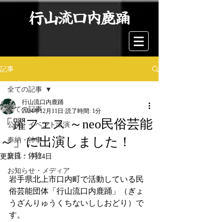
行山流口内鹿踊
記事
全ての記事
行山流口内鹿踊
全ての記事
2024年12月11日
読了時間: 1分
「躍フェス ～neo民俗芸能
公演・イベント出演
～」に出演しました！
奉納・神事
交流・体験
更新日：
1月24日
お知らせ・メディア
岩手県北上市口内町で活動している民
俗芸能団体「行山流口内鹿踊」（ぎょ
うざんりゅうくちないししおどり）で
す。