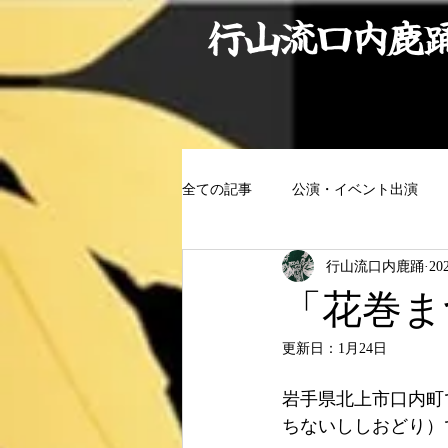
行山流口内鹿
全ての記事
公演・イベント出演
行山流口内鹿踊
20
「花巻ま
更新日：
1月24日
岩手県北上市口内町
ちないししおどり）