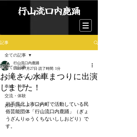
行山流口内鹿踊
記事
全ての記事
行山流口内鹿踊
全ての記事
2023年7月27日
読了時間: 1分
お滝さん水車まつりに出演
公演・イベント出演
しました！
奉納・神事
交流・体験
岩手県北上市口内町で活動している民
お知らせ・メディア
俗芸能団体「行山流口内鹿踊」（ぎょ
うざんりゅうくちないししおどり）で
す。