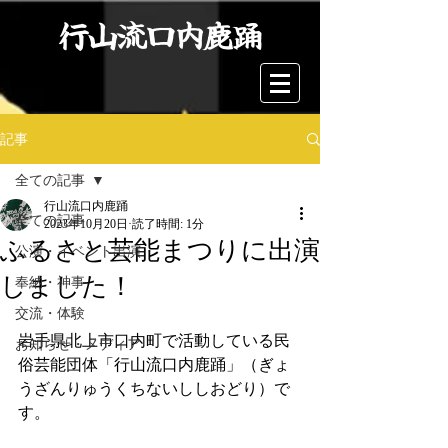
行山流口内鹿踊
記事
全ての記事
行山流口内鹿踊
全ての記事
2023年10月20日
読了時間: 1分
ふるさと芸能まつりに出演
公演・イベント出演
しました！
奉納・神事
交流・体験
岩手県北上市口内町で活動している民
お知らせ・メディア
俗芸能団体「行山流口内鹿踊」（ぎょ
うざんりゅうくちないししおどり）で
す。