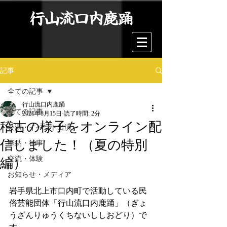
行山流口内鹿踊
記事
全ての記事
行山流口内鹿踊
全ての記事
2021年8月15日
読了時間: 2分
稽古の様子をオンライン配
公演・イベント出演
信しました！（夏の特別
奉納・神事
交流・体験
編）
お知らせ・メディア
岩手県北上市口内町で活動している民
俗芸能団体「行山流口内鹿踊」（ぎょ
うざんりゅうくちないししおどり）で