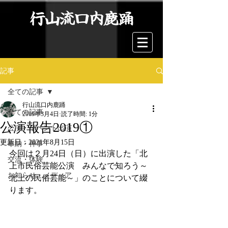
行山流口内鹿踊
記事
全ての記事
行山流口内鹿踊
全ての記事
2019年3月4日
読了時間: 1分
公演報告2019①
公演・イベント出演
更新日：
2021年8月15日
奉納・神事
今回は２月24日（日）に出演した「北
交流・体験
上市民俗芸能公演　みんなで知ろう～
お知らせ・メディア
北上の民俗芸能～」のことについて綴
ります。