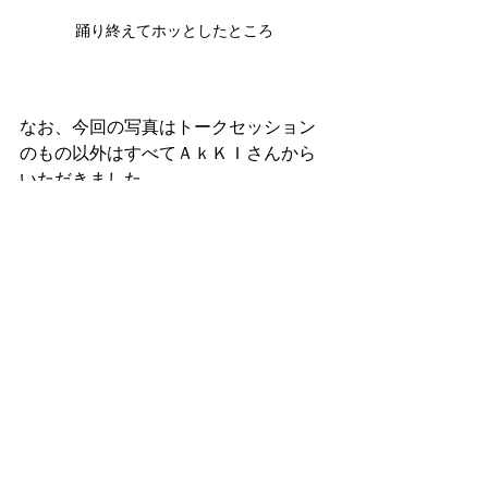
踊り終えてホッとしたところ
なお、今回の写真はトークセッション
のもの以外はすべてＡｋＫＩさんから
いただきました。
素敵な写真ありがとうございます！
また、ご来場いただいたみなさまもあ
りがとうございました。
最新記事
すべて表示