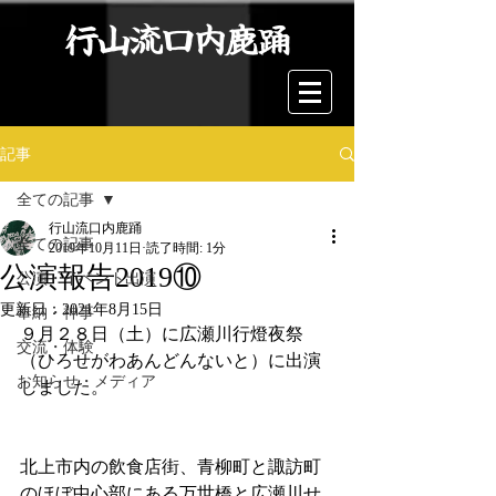
行山流口内鹿踊
記事
全ての記事
行山流口内鹿踊
全ての記事
2019年10月11日
読了時間: 1分
公演報告2019⑩
公演・イベント出演
更新日：
2021年8月15日
奉納・神事
９月２８日（土）に広瀬川行燈夜祭
交流・体験
（ひろせがわあんどんないと）に出演
お知らせ・メディア
しました。
北上市内の飲食店街、青柳町と諏訪町
のほぼ中心部にある万世橋と広瀬川せ