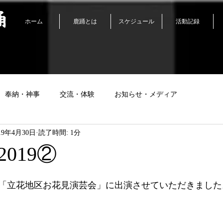
踊
ホーム
鹿踊とは
スケジュール
活動記録
奉納・神事
交流・体験
お知らせ・メディア
19年4月30日
読了時間: 1分
019②
「立花地区お花見演芸会」に出演させていただきました