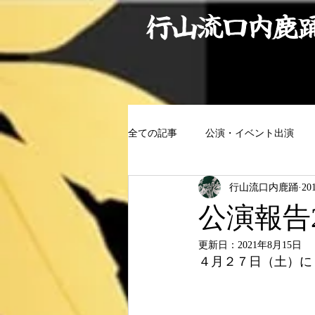
行山流口内鹿
全ての記事
公演・イベント出演
行山流口内鹿踊
20
公演報告2
更新日：
2021年8月15日
４月２７日（土）に