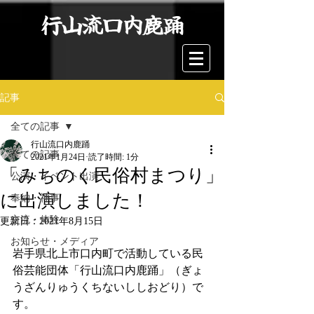
行山流口内鹿踊
記事
全ての記事
行山流口内鹿踊
全ての記事
2021年1月24日
読了時間: 1分
「みちのく民俗村まつり」
公演・イベント出演
に出演しました！
奉納・神事
交流・体験
更新日：
2021年8月15日
お知らせ・メディア
岩手県北上市口内町で活動している民
俗芸能団体「行山流口内鹿踊」（ぎょ
うざんりゅうくちないししおどり）で
す。