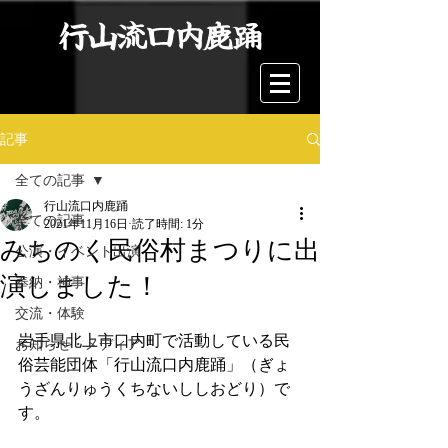
行山流口内鹿踊
記事
全ての記事
行山流口内鹿踊
全ての記事
2021年11月16日
読了時間: 1分
みちのく民俗村まつりに出
公演・イベント出演
演しました！
奉納・神事
交流・体験
岩手県北上市口内町で活動している民
お知らせ・メディア
俗芸能団体「行山流口内鹿踊」（ぎょ
うざんりゅうくちないししおどり）で
す。