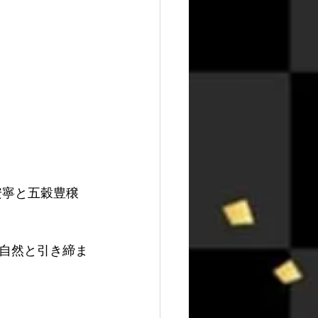
安寧と五穀豊穣
自然と引き締ま