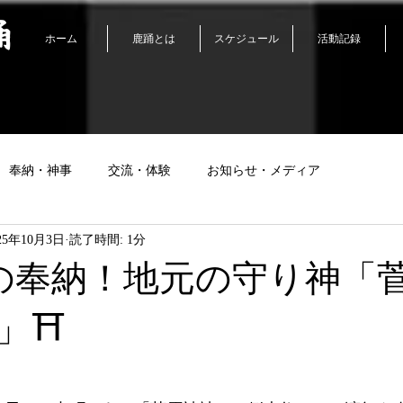
踊
ホーム
鹿踊とは
スケジュール
活動記録
奉納・神事
交流・体験
お知らせ・メディア
25年10月3日
読了時間: 1分
の奉納！地元の守り神「
」⛩️