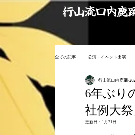
行山流口内鹿
全ての記事
公演・イベント出演
行山流口内鹿踊
20
6年ぶり
社例大祭
更新日：
1月21日