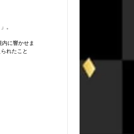
）」。
境内に響かせま
えられたこと