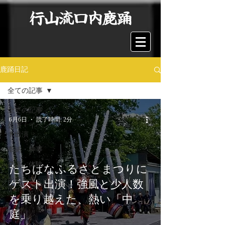
行山流口内鹿踊
鹿踊日記
全ての記事
全ての記事
6月6日
読了時間: 2分
公演・イベン
ト出演
奉納・神事
交流・体験
たちばなふるさとまつりに
お知らせ・メ
ゲスト出演！強風と少人数
ディア
を乗り越えた、熱い「中
庭」