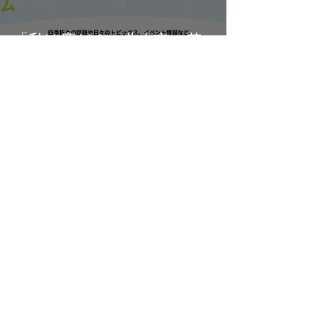
「私は鹿だ！」北上市の若
者紹介企画『20代の肖像』
にメンバーが特集されまし
た📰✨
2025年6月27日
読了時間: 2分
文学の里でお出迎え。「第
40回詩歌文学館賞贈賞式」