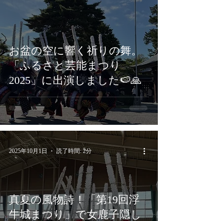
お盆の空に響く祈りの舞。
「ふるさと芸能まつり
2025」に出演しました🍉🙏
2025年10月1日
読了時間: 2分
真夏の風物詩！「第19回浮
牛城まつり」で女鹿子隠し