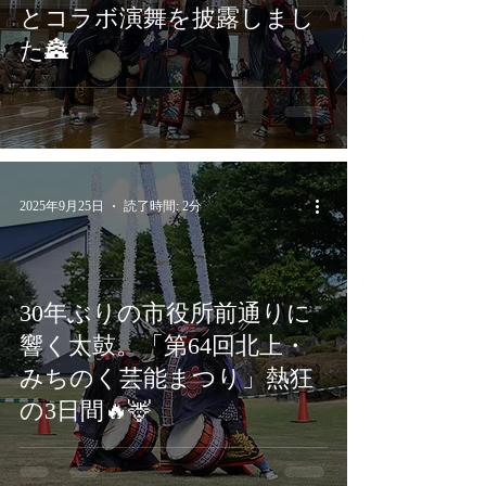
とコラボ演舞を披露しまし
た🏯
2025年9月25日
読了時間: 2分
30年ぶりの市役所前通りに
響く太鼓。「第64回北上・
みちのく芸能まつり」熱狂
の3日間🔥🦌