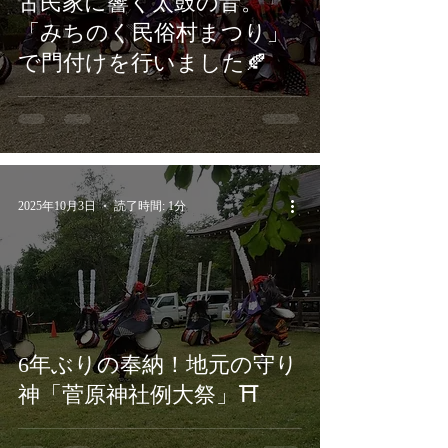
古民家に響く太鼓の音。
「みちのく民俗村まつり」
で門付けを行いました🍂
2025年10月3日
読了時間: 1分
6年ぶりの奉納！地元の守り
神「菅原神社例大祭」⛩️