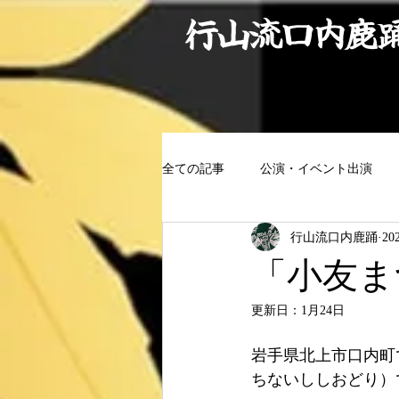
行山流口内鹿
全ての記事
公演・イベント出演
行山流口内鹿踊
20
「小友ま
更新日：
1月24日
岩手県北上市口内町
ちないししおどり）