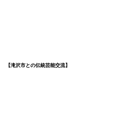
【滝沢市との伝統芸能交流】
滝沢市の皆様に、北上市の鹿踊をこれ
ほどじっくり見ていただける機会はそ
う多くありません。 「長い時間お疲れ
様！」「見応えがあったよ！」と温か
い声をかけていただき、地域を超えた
交流の喜びを感じました。
お招きいただいた関係者の皆様、そし