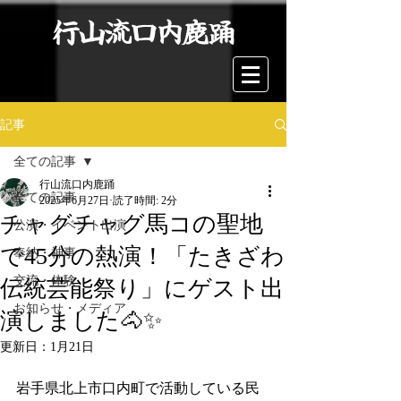
行山流口内鹿踊
記事
全ての記事
行山流口内鹿踊
全ての記事
2025年6月27日
読了時間: 2分
チャグチャグ馬コの聖地
公演・イベント出演
で45分の熱演！「たきざわ
奉納・神事
交流・体験
伝統芸能祭り」にゲスト出
お知らせ・メディア
演しました🐴✨
更新日：
1月21日
岩手県北上市口内町で活動している民