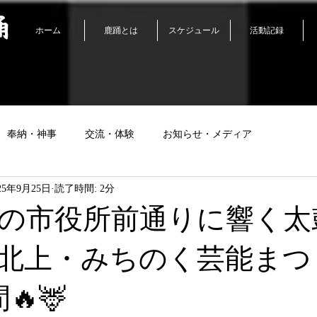
踊
ホーム
鹿踊とは
スケジュール
活動記録
奉納・神事
交流・体験
お知らせ・メディア
25年9月25日
読了時間: 2分
りの市役所前通りに響く太
回北上・みちのく芸能まつ
🔥🦌