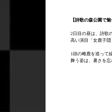
【詩歌の森公園で魅
2日目の昼は、詩歌
高い演目「女鹿子隠
1頭の雌鹿を巡って
舞う姿は、暑さを忘