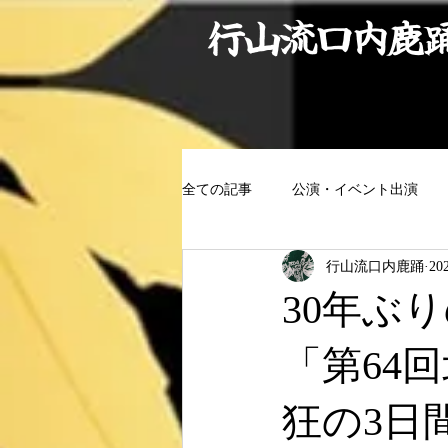
行山流口内鹿
全ての記事
公演・イベント出演
行山流口内鹿踊
20
30年ぶ
「第64
狂の3日間