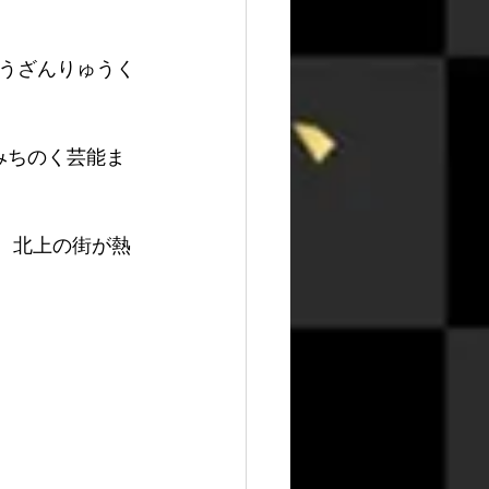
うざんりゅうく
みちのく芸能ま
中、北上の街が熱