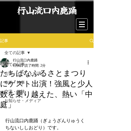
行山流口内鹿踊
記事
全ての記事
行山流口内鹿踊
全ての記事
6月6日
読了時間: 2分
たちばなふるさとまつり
公演・イベント出演
にゲスト出演！強風と少人
奉納・神事
交流・体験
数を乗り越えた、熱い「中
お知らせ・メディア
庭」
行山流口内鹿踊（ぎょうざんりゅうく
ちないししおどり）です。