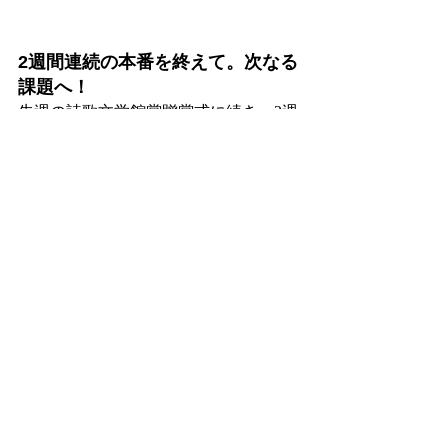
2週間連続の本番を終えて。次なる
課題へ！
先週の詩歌文学館賞贈賞式に続き、2週
間連続での本番となった今回。
無事に踊りきれた達成感とともに、ま
た新たに挑戦すべき課題も見えてき
た、非常に実りのある公演となりまし
た。
見えた課題を一つひとつクリアにすべ
く、来週からの練習にもさらに気合を
入れて臨んでいきます！
最後になりますが、お声がけをいただ
きました実行委員会の皆さま、そして
会場で温かい声援をくださった皆さ
ま、本当にありがとうございました！